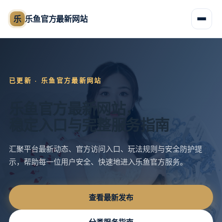
乐鱼官方最新网站
已更新 · 乐鱼官方最新网站
乐鱼官方最新网站，
稳定入口与完整服务指南
汇聚平台最新动态、官方访问入口、玩法规则与安全防护提
示，帮助每一位用户安全、快速地进入乐鱼官方服务。
查看最新发布