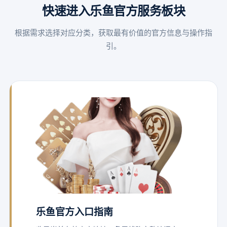
快速进入乐鱼官方服务板块
根据需求选择对应分类，获取最有价值的官方信息与操作指
引。
乐鱼官方入口指南