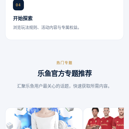
04
开始探索
浏览玩法规则、活动内容与专属权益。
热门专题
乐鱼官方专题推荐
汇聚乐鱼用户最关心的话题，快速获取所需内容。