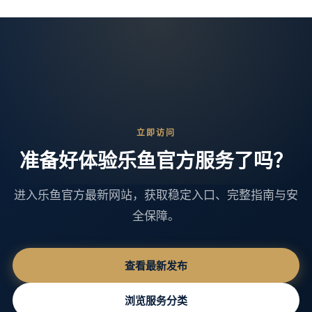
立即访问
准备好体验乐鱼官方服务了吗？
进入乐鱼官方最新网站，获取稳定入口、完整指南与安
全保障。
查看最新发布
浏览服务分类