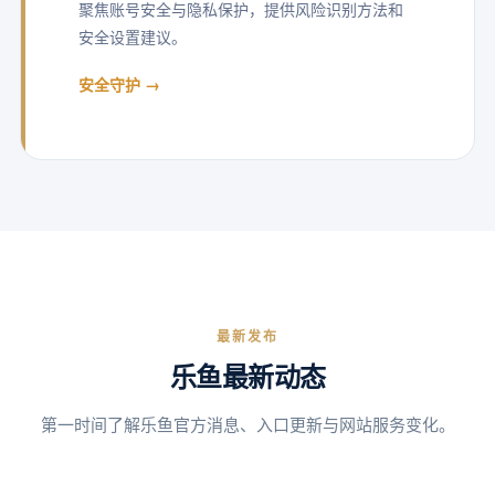
聚焦账号安全与隐私保护，提供风险识别方法和
安全设置建议。
安全守护 →
最新发布
乐鱼最新动态
第一时间了解乐鱼官方消息、入口更新与网站服务变化。