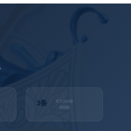
。
3条
官方访问备
用线路