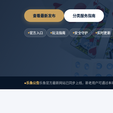
查看最新发布
分类服务指南
官方入口
玩法指南
安全守护
实时更新
●
乐鱼公告
乐鱼官方最新网站已同步上线，新老用户可通过本