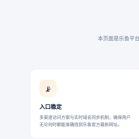
本页面是乐鱼平
📡
入口稳定
多渠道访问方案与实时域名同步机制，确保用户
无论何时都能准确找到乐鱼官方最新网址。