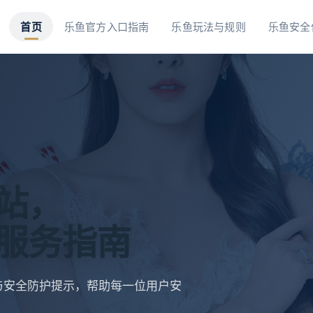
首页
乐鱼官方入口指南
乐鱼玩法与规则
乐鱼安全
站，
服务指南
与安全防护提示，帮助每一位用户安