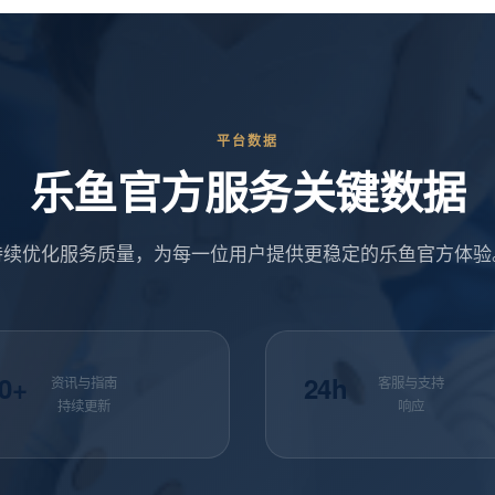
平台数据
乐鱼官方服务关键数据
持续优化服务质量，为每一位用户提供更稳定的乐鱼官方体验
0+
24h
资讯与指南
客服与支持
持续更新
响应