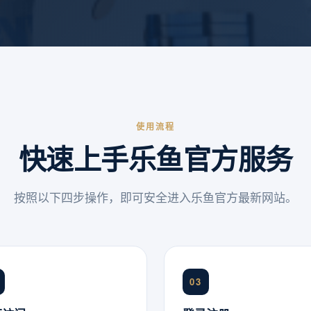
使用流程
快速上手乐鱼官方服务
按照以下四步操作，即可安全进入乐鱼官方最新网站。
03