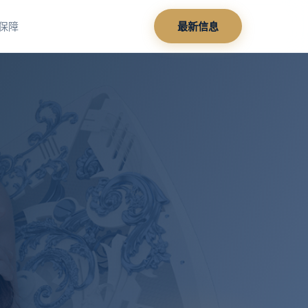
保障
最新信息