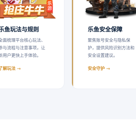
乐鱼玩法与规则
乐鱼安全保障
全面梳理平台核心玩法、
聚焦账号安全与隐私保
参与流程与注意事项，让
护，提供风险识别方法和
新用户更快上手体验。
安全设置建议。
了解玩法 →
安全守护 →