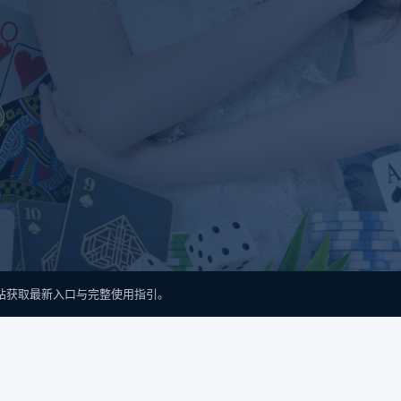
站获取最新入口与完整使用指引。