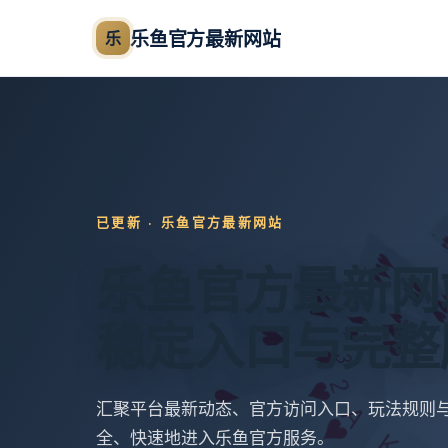
乐鱼官方最新网站
已更新 · 乐鱼官方最新网站
乐鱼官方最新网
稳定入口与完整
汇聚平台最新动态、官方访问入口、玩法规则
全、快速地进入乐鱼官方服务。