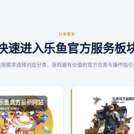
分类服务
快速进入乐鱼官方服务板
根据需求选择对应分类，获取最有价值的官方信息与操作指引